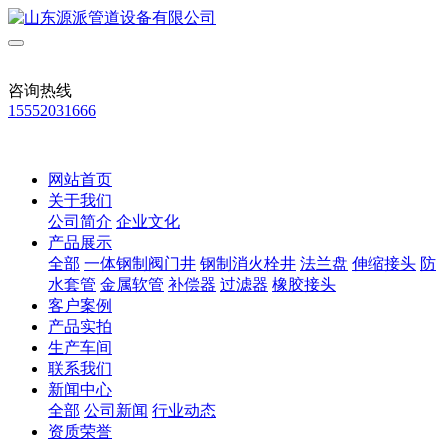
咨询热线
15552031666
网站首页
关于我们
公司简介
企业文化
产品展示
全部
一体钢制阀门井
钢制消火栓井
法兰盘
伸缩接头
防
水套管
金属软管
补偿器
过滤器
橡胶接头
客户案例
产品实拍
生产车间
联系我们
新闻中心
全部
公司新闻
行业动态
资质荣誉