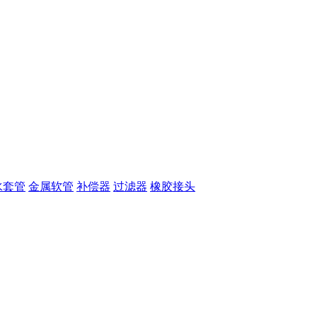
水套管
金属软管
补偿器
过滤器
橡胶接头